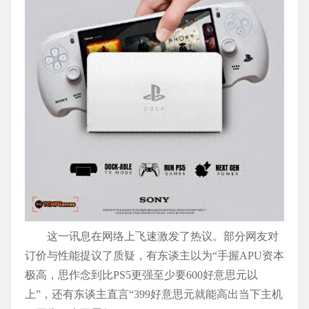
这一讯息在网络上飞速激发了热议。部分网友对
订价与性能提议了质疑，有东谈主以为“手握APU资本
极高，思作念到比PS5更强至少要600好意思元以
上”，还有东谈主直言“399好意思元就能高出当下主机