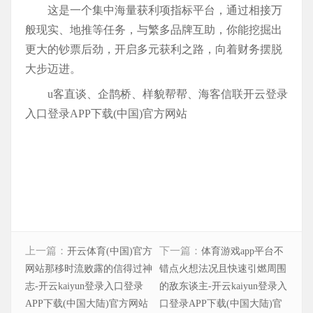
这是一个集中海量获利项指标平台，通过相接万
般现实、地推等任务，与繁多品牌互助，你能挖掘出
更大的钞票后劲，开启多元获利之路，向着财务摆脱
大步迈进。
u客直谈、企鹊桥、样貌帮帮、海客信联开云登录
入口登录APP下载(中国)官方网站
上一篇：
下一篇：
开云体育(中国)官方
体育游戏app平台不
网站那移时流败露的信得过神
错点火想法况且快速引燃周围
志-开云kaiyun登录入口登录
的敌东谈主-开云kaiyun登录入
APP下载(中国大陆)官方网站
口登录APP下载(中国大陆)官