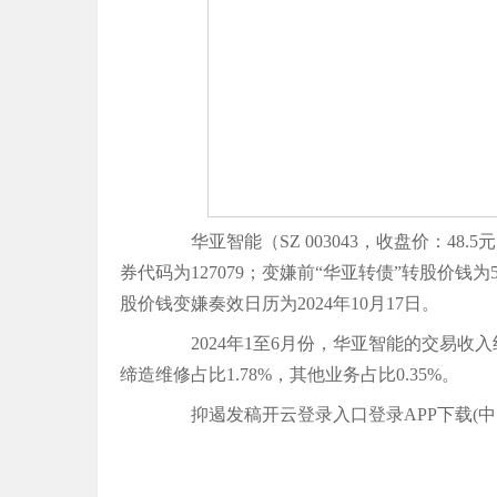
华亚智能（SZ 003043，收盘价：48.
券代码为127079；变嫌前“华亚转债”转股价钱为5
股价钱变嫌奏效日历为2024年10月17日。
2024年1至6月份，华亚智能的交易收入组
缔造维修占比1.78%，其他业务占比0.35%。
抑遏发稿开云登录入口登录APP下载(中国