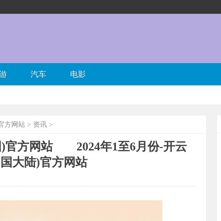
游
汽车
电影
)官方网站
>
资讯
>
)官方网站 2024年1至6月份-开云
(中国大陆)官方网站