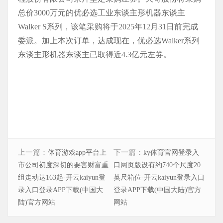
总价3000万元的优必选工业东谈主形机器东谈主
Walker S系列，该笔采购将于2025年12月31日前完成
委派。加上本次订单，达成现在，优必选Walker系列
东谈主形机器东谈主已取得近4.3亿元左券。
上一篇：
下一篇：
体育游戏app平台上
ky体育官网登录入
市公司初度深切的要害财富重
口网页版设有约740个尺度20
组走动达163起-开云kaiyun登
英尺箱位-开云kaiyun登录入口
录入口登录APP下载(中国大
登录APP下载(中国大陆)官方
陆)官方网站
网站