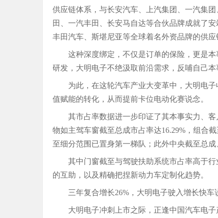
供应链体系，与长安汽车、上汽集团、一汽集团
田、一汽丰田、长安马自达等合伙品牌成就了安
丰田汽车、斯堪尼亚等全球着名外资品牌的供应
这种深度绑定，不仅是订单的保险，更是本
研发，大明电子不绝汲取前沿需求，反哺自己本
为此，在这轮汽车产业大变革中，大明电子
值赋能的转化，从而提前卡位电动化赛说念。
其市占率数据进一步印证了其本事实力、客户
物如主驾车窗截至总成市占率达16.29%，组合截至
至细分范围已置身第一梯队；此外中央截至总成
其中门窗截至与驾驶扶助系统市占率高于行
的互助，以及精确把捏新动力车定制化趋势。
三年复合增长26%，大明电子驶入增长快车
大明电子冲刺上市之际，正逢中国汽车电子