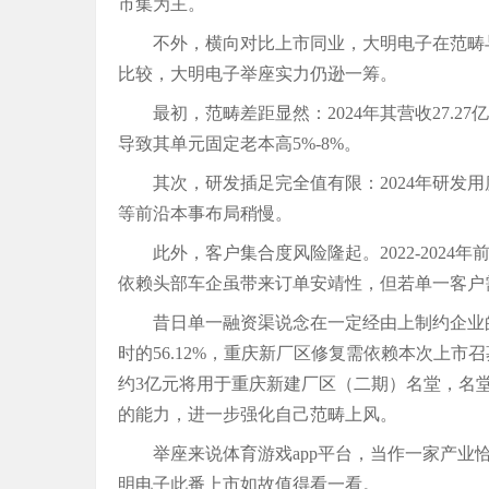
市集为主。
不外，横向对比上市同业，大明电子在范畴
比较，大明电子举座实力仍逊一筹。
最初，范畴差距显然：2024年其营收27.2
导致其单元固定老本高5%-8%。
其次，研发插足完全值有限：2024年研发用度
等前沿本事布局稍慢。
此外，客户集合度风险隆起。2022-2024年前
依赖头部车企虽带来订单安靖性，但若单一客户
昔日单一融资渠说念在一定经由上制约企业的发
时的56.12%，重庆新厂区修复需依赖本次上
约3亿元将用于重庆新建厂区（二期）名堂，名堂建
的能力，进一步强化自己范畴上风。
举座来说体育游戏app平台，当作一家产
明电子此番上市如故值得看一看。