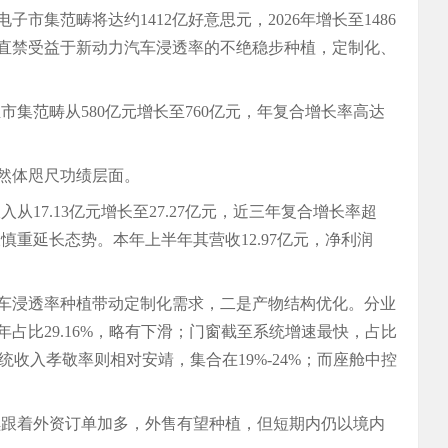
子市集范畴将达约1412亿好意思元，2026年增长至1486
直禁受益于新动力汽车浸透率的不绝稳步种植，定制化、
截至市集范畴从580亿元增长至760亿元，年复合增长率高达
然体咫尺功绩层面。
收入从17.13亿元增长至27.27亿元，近三年复合增长率超
，呈慎重延长态势。本年上半年其营收12.97亿元，净利润
车浸透率种植带动定制化需求，二是产物结构优化。分业
年占比29.16%，略有下滑；门窗截至系统增速最快，占比
能光电系统收入孝敬率则相对安靖，集合在19%-24%；而座舱中控
后续跟着外资订单加多，外售有望种植，但短期内仍以境内