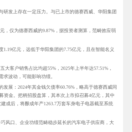
与研发上存在一定压力。与已上市的德赛西威、华阳集团
7亿元，仅为德赛西威的9.87%，据投资者测算，范畴效应弱
1.19亿元，远低于华阳集团的7.75亿元，且在智能名义
五大客户销售占比均超55%，2025年上半年达57.51%，
需求波动，可能影响功绩。
展：2024年其金钱欠债率60.76%，略高于德赛西威同
市召募资金。把柄招股盘算，其本次上市拟召募4亿元，其中
成后，将酿成年产1263.7万套车身电子电器截至系统
业恰巧风口、企业功绩范畴稳步延长的汽车电子供应商，大