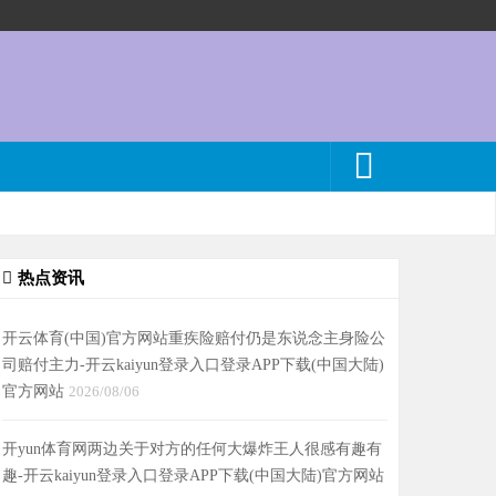
热点资讯
开云体育(中国)官方网站重疾险赔付仍是东说念主身险公
司赔付主力-开云kaiyun登录入口登录APP下载(中国大陆)
官方网站
2026/08/06
开yun体育网两边关于对方的任何大爆炸王人很感有趣有
趣-开云kaiyun登录入口登录APP下载(中国大陆)官方网站