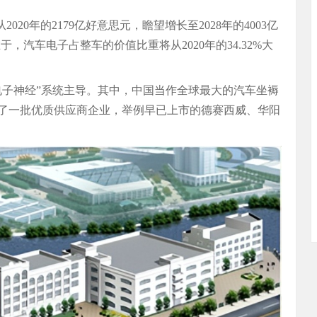
2020年的2179亿好意思元，瞻望增长至2028年的4003亿
，汽车电子占整车的价值比重将从2020年的34.32%大
电子神经”系统主导。其中，中国当作全球最大的汽车坐褥
了一批优质供应商企业，举例早已上市的德赛西威、华阳