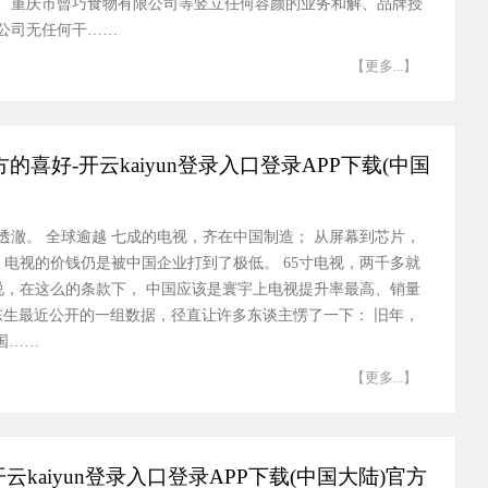
、重庆市曾巧食物有限公司等竖立任何容颜的业务和解、品牌授
公司无任何干……
【更多...】
喜好-开云kaiyun登录入口登录APP下载(中国
澈。 全球逾越 七成的电视，齐在中国制造； 从屏幕到芯片，
 电视的价钱仍是被中国企业打到了极低。 65寸电视，两千多就
理说，在这么的条款下， 中国应该是寰宇上电视提升率最高、销量
李东生最近公开的一组数据，径直让许多东谈主愣了一下： 旧年，
思国……
【更多...】
kaiyun登录入口登录APP下载(中国大陆)官方