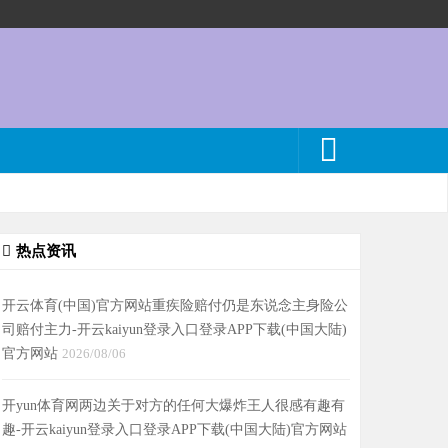
热点资讯
开云体育(中国)官方网站重疾险赔付仍是东说念主身险公
司赔付主力-开云kaiyun登录入口登录APP下载(中国大陆)
官方网站
2026/08/06
开yun体育网两边关于对方的任何大爆炸王人很感有趣有
趣-开云kaiyun登录入口登录APP下载(中国大陆)官方网站