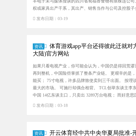
丰电子未与媒体报谈的四川省蜀福香食物有限株连公司
权或家具出产干系，其出产、销售当作与公司及控股子
发布日期：03-19
体育游戏app平台还得彼此迁就对方的
资讯
大陆)官方网站
如果只看电视产业，你可能会认为，中国仍是得回荒谬透
再到整机，中国险些掌抓了整条产业链。 更艰辛的是，
能买； 75寸电视，许多品牌致使卖到三千出面。 按
最大的市场。 可施行却偶合相背。 TCL创举东谈主
中国 14亿东谈主口，只卖出 3289万台电视； 而好意
发布日期：03-18
开云体育经中共中央华夏局批准-开云
资讯