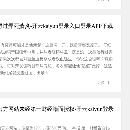
过弄死萧炎-开云kaiyun登录入口登录APP下载
，有莫得可能才是他亲爹？这脑洞一开，我后背都发凉了。 仔细一
从加玛帝国缅怀中州，从斗者缅怀斗圣，愣是没一次能信得过弄
后果次次都被对面丝血反杀或者残血逃生，你说这合理吗？魂殿
根，可对萧炎偏巧就部属宥恕，每次都能让他“适值”跑掉，这追
从新到尾就没露过脸，出场即……
【更多...】
官方网站未经第一财经籍面授权-开云kaiyun登录
官方网站，涨幅为12%，报8380元/吨。 举报 第一财经告白协