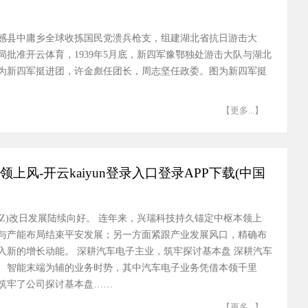
织孝感县中庸乡全球收拣国民党溃兵枪支，组建湖北省抗日游击大
批准开云体育，1939年5月底，新四军豫鄂独处游击大队与湖北
为新四军挺进团，许金彪任团长，周志坚任政委。图为新四军挺
【更多...】
风-开云kaiyun登录入口登录APP下载(中国
.SZ)改日发展陆续向好。 连年来，兴瑞科技持久锚定中枢本领上
与产能布局结束平安发展；另一方面紧跟产业发展风口，精确布
入新的增长动能。 深耕汽车电子主业，筑牢探讨基本盘 深耕汽车
、智能末端为辅的业务时势，其中汽车电子业务凭借本领千里
筑牢了公司探讨基本盘……
【更多...】